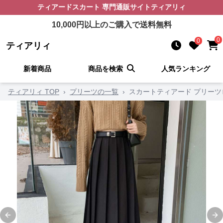
ティアードスカート
専門通販サイト
ティアリィ
10,000
円以上のご購入で送料無料
0
0
ティアリィ
新着商品
商品を検索
人気ランキング
ティアリィ TOP
›
プリーツの一覧
›
スカートティアード プリー
Previous slide
Ne