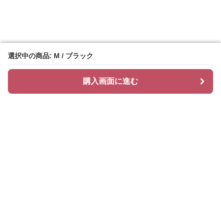
選択中の商品: M / ブラック
選択中の商品: M / ブラック
購入画面に進む
購入画面に進む
ティアリィ
について