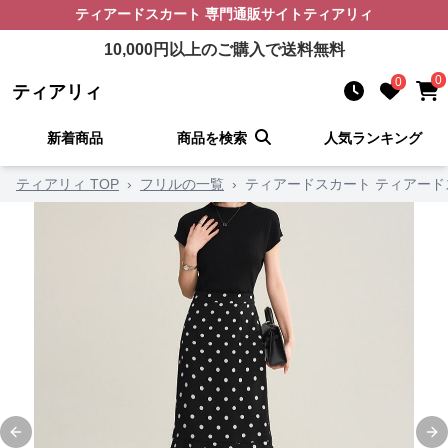
ティアードスカート
専門通販サイト
ティアリィ
10,000
円以上のご購入で送料無料
0
0
ティアリィ
新着商品
商品を検索
人気ランキング
ティアリィ TOP
›
フリルの一覧
›
ティアードスカート ティアード
Previous slide
Ne