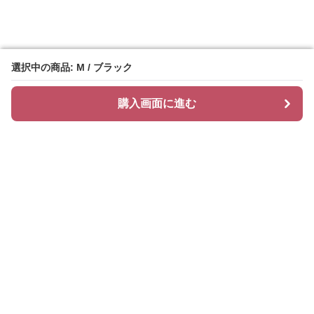
選択中の商品: M / ブラック
選択中の商品: M / ブラック
購入画面に進む
購入画面に進む
ティアリィ
について