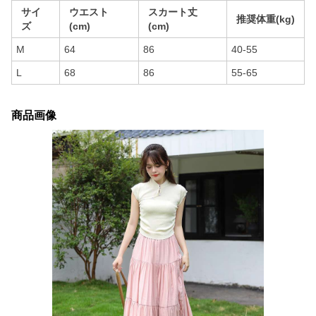
サイ
ウエスト
スカート丈
推奨体重(kg)
ズ
(cm)
(cm)
M
64
86
40-55
L
68
86
55-65
商品画像