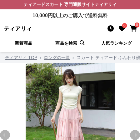
ティアードスカート
専門通販サイト
ティアリィ
10,000
円以上のご購入で送料無料
0
0
ティアリィ
新着商品
商品を検索
人気ランキング
ティアリィ TOP
›
ロングの一覧
›
スカート ティアード ふんわり
Previous slide
Ne