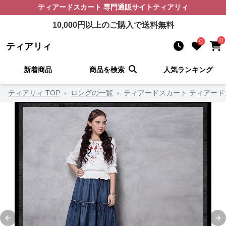
ティアードスカート
専門通販サイト
ティアリィ
10,000
円以上のご購入で送料無料
0
0
ティアリィ
新着商品
商品を検索
人気ランキング
ティアリィ TOP
›
ロングの一覧
›
ティアードスカート ティアード
Previous slide
Ne