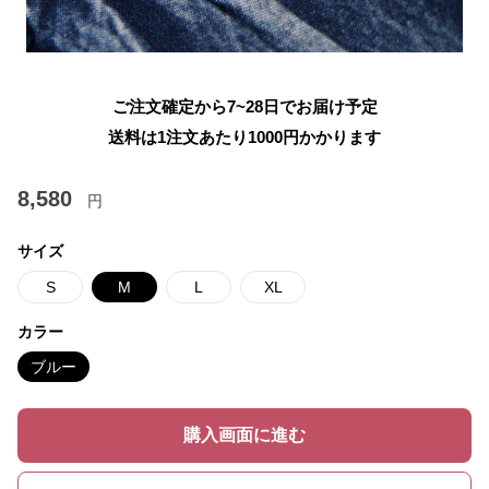
ご注文確定から7~28日でお届け予定
送料は1注文あたり
1000
円かかります
8,580
円
サイズ
S
M
L
XL
カラー
ブルー
購入画面に進む