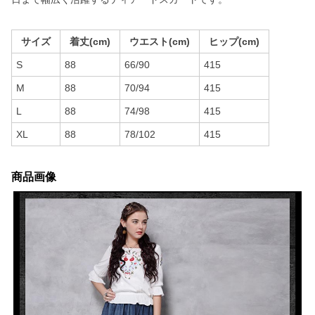
サイズ
着丈(cm)
ウエスト(cm)
ヒップ(cm)
S
88
66/90
415
M
88
70/94
415
L
88
74/98
415
XL
88
78/102
415
商品画像