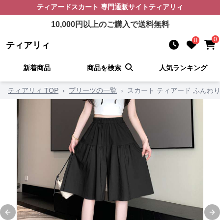
ティアードスカート
専門通販サイト
ティアリィ
10,000
円以上のご購入で送料無料
0
0
ティアリィ
新着商品
商品を検索
人気ランキング
ティアリィ TOP
›
プリーツの一覧
›
スカート ティアード ふんわ
Previous slide
Ne