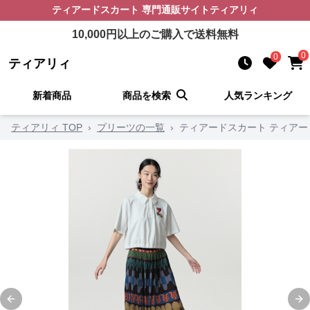
ティアードスカート
専門通販サイト
ティアリィ
10,000
円以上のご購入で送料無料
0
0
ティアリィ
新着商品
商品を検索
人気ランキング
ティアリィ TOP
›
プリーツの一覧
›
ティアードスカート ティアー
Previous slide
Ne