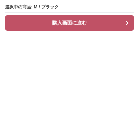
選択中の商品: M / ブラック
選択中の商品: M / ブラック
購入画面に進む
購入画面に進む
ティアリィ
について
会社概要
利用規約