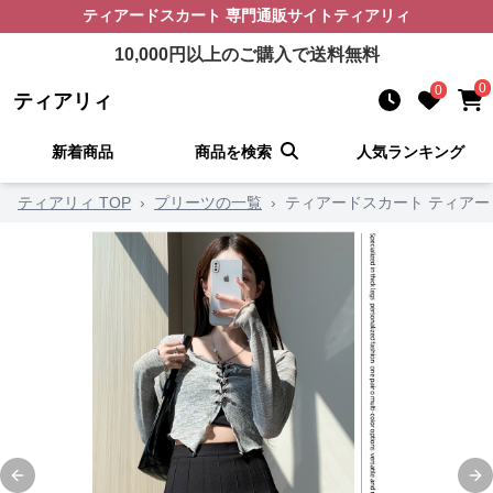
ティアードスカート
専門通販サイト
ティアリィ
10,000
円以上のご購入で送料無料
0
0
ティアリィ
新着商品
商品を検索
人気ランキング
ティアリィ TOP
›
プリーツの一覧
›
ティアードスカート ティアー
Previous slide
Ne