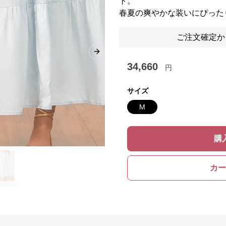
ト。
春夏の爽やかな装いにぴった
ご注文確定か
Next slide
34,660
円
サイズ
M
購
カー