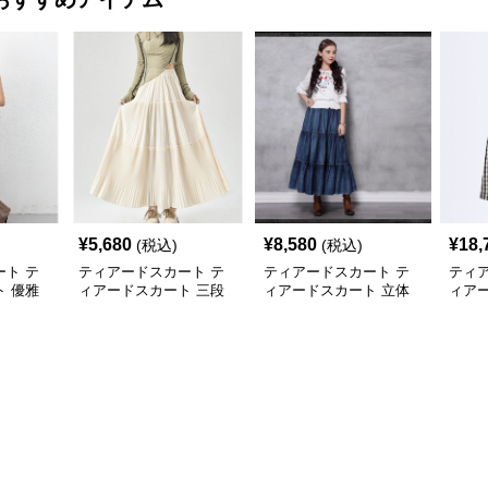
¥
5,680
¥
8,580
¥
18,
(税込)
(税込)
ト テ
ティアードスカート テ
ティアードスカート テ
ティ
 優雅
ィアードスカート 三段
ィアードスカート 立体
ィア
レアロ
プリーツロングティアー
感のある段重ねロングス
アー
ドスカート
カート
ムチ
ート