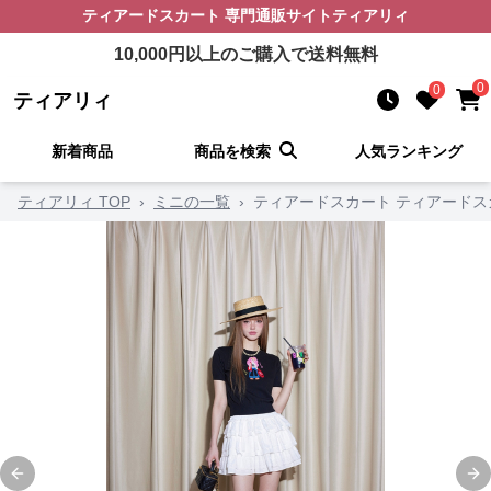
ティアードスカート
専門通販サイト
ティアリィ
10,000
円以上のご購入で送料無料
0
0
ティアリィ
新着商品
商品を検索
人気ランキング
ティアリィ TOP
›
ミニの一覧
›
ティアードスカート ティアードス
Previous slide
Ne