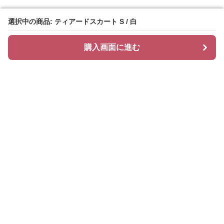
選択中の商品: ティアードスカート S / 白
選択中の商品: ティアードスカート S / 白
購入画面に進む
購入画面に進む
ティアリィ
について
会社概要