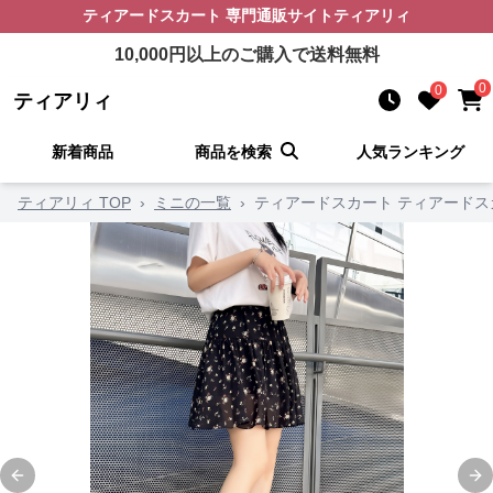
ティアードスカート
専門通販サイト
ティアリィ
10,000
円以上のご購入で送料無料
0
0
ティアリィ
新着商品
商品を検索
人気ランキング
ティアリィ TOP
›
ミニの一覧
›
ティアードスカート ティアードス
Previous slide
Ne