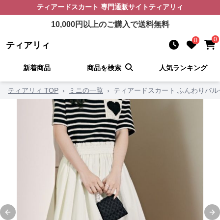
ティアードスカート
専門通販サイト
ティアリィ
10,000
円以上のご購入で送料無料
0
0
ティアリィ
新着商品
商品を検索
人気ランキング
ティアリィ TOP
›
ミニの一覧
›
ティアードスカート ふんわりバ
Previous slide
Ne