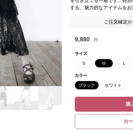
を引き立てる一着です。特別
する、魅力的なアイテムをお
ご注文確定か
9,880
円
Next slide
サイズ
S
M
L
カラー
ブラック
ホワイト
購
カー