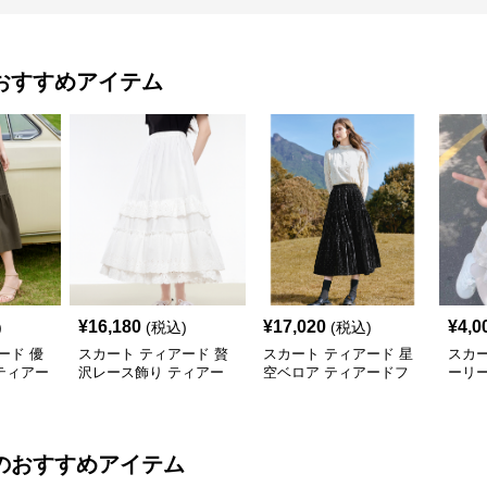
おすすめアイテム
¥
16,180
¥
17,020
¥
4,0
)
(税込)
(税込)
ード 優
スカート ティアード 贅
スカート ティアード 星
スカー
ティアー
沢レース飾り ティアー
空ベロア ティアードフ
ーリ
ドスカート
リルスカート
スカ
のおすすめアイテム