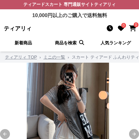
ティアードスカート
専門通販サイト
ティアリィ
10,000
円以上のご購入で送料無料
0
0
ティアリィ
新着商品
商品を検索
人気ランキング
ティアリィ TOP
›
ミニの一覧
›
スカート ティアード ふんわりテ
Previous slide
Ne