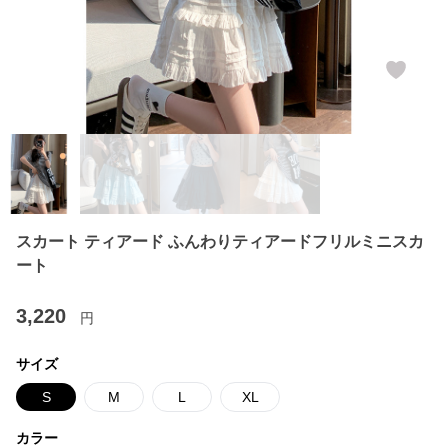
スカート ティアード ふんわりティアードフリルミニスカ
ート
3,220
円
サイズ
S
M
L
XL
カラー