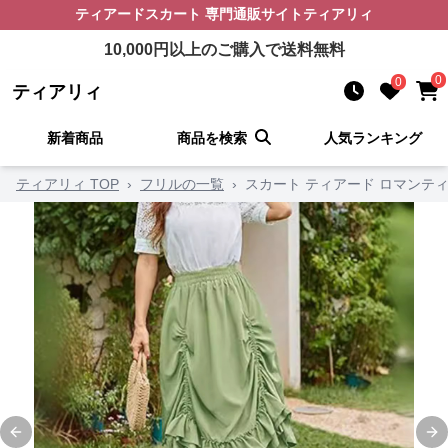
ティアードスカート
専門通販サイト
ティアリィ
10,000
円以上のご購入で送料無料
0
0
ティアリィ
新着商品
商品を検索
人気ランキング
ティアリィ TOP
›
フリルの一覧
›
スカート ティアード ロマンテ
Previous slide
Ne