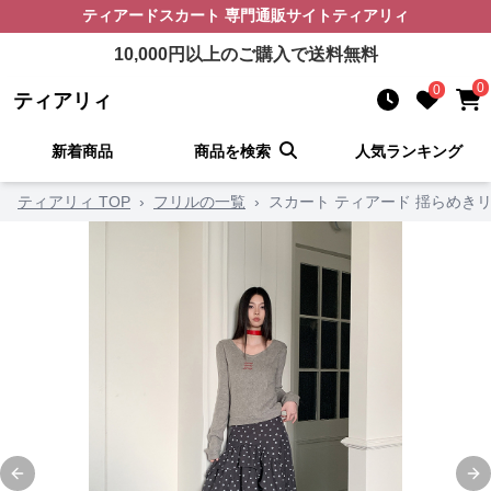
ティアードスカート
専門通販サイト
ティアリィ
10,000
円以上のご購入で送料無料
0
0
ティアリィ
新着商品
商品を検索
人気ランキング
ティアリィ TOP
›
フリルの一覧
›
スカート ティアード 揺らめき
Previous slide
Ne