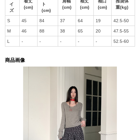
着丈
肩幅
袖丈
袖口
推奨体
イ
ト
(cm)
(cm)
(cm)
(cm)
重(kg)
ズ
(cm)
S
45
84
37
64
19
42.5-50
M
46
88
38
65
20
47.5-55
L
-
-
-
-
-
52.5-60
商品画像