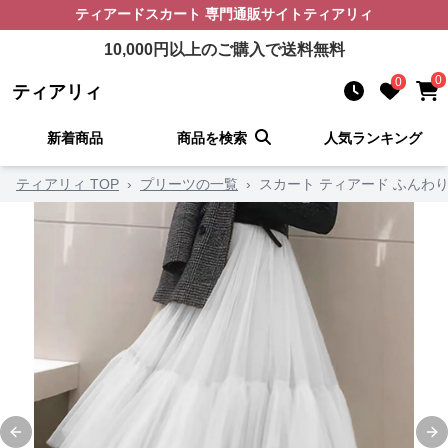
ティアードスカート
専門通販サイト
ティアリィ
10,000
円以上のご購入で送料無料
0
0
ティアリィ
新着商品
商品を検索
人気ランキング
ティアリィ TOP
›
プリーツの一覧
›
スカート ティアード ふんわ
Previous slide
Ne