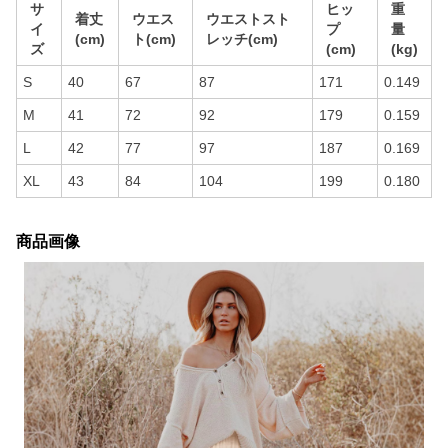
サ
ヒッ
重
着丈
ウエス
ウエストスト
イ
プ
量
(cm)
ト(cm)
レッチ(cm)
ズ
(cm)
(kg)
S
40
67
87
171
0.149
M
41
72
92
179
0.159
L
42
77
97
187
0.169
XL
43
84
104
199
0.180
商品画像