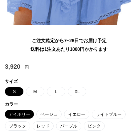
ご注文確定から7~28日でお届け予定
送料は1注文あたり
1000
円かかります
3,920
円
サイズ
S
M
L
XL
カラー
アイボリー
ベージュ
イエロー
ライトブルー
ブラック
レッド
パープル
ピンク