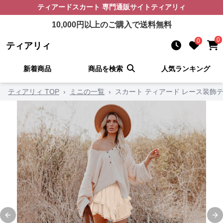
ティアードスカート
専門通販サイト
ティアリィ
10,000
円以上のご購入で送料無料
0
0
ティアリィ
新着商品
商品を検索
人気ランキング
ティアリィ TOP
›
ミニの一覧
›
スカート ティアード レース装飾
Previous slide
Ne