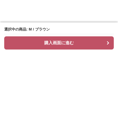
選択中の商品: M / ブラウン
選択中の商品: M / ブラウン
購入画面に進む
購入画面に進む
ティアリィ
について