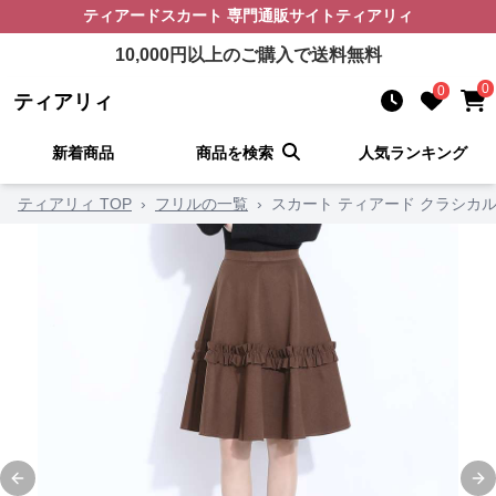
ティアードスカート
専門通販サイト
ティアリィ
10,000
円以上のご購入で送料無料
0
0
ティアリィ
新着商品
商品を検索
人気ランキング
ティアリィ TOP
›
フリルの一覧
›
スカート ティアード クラシカ
Previous slide
Ne