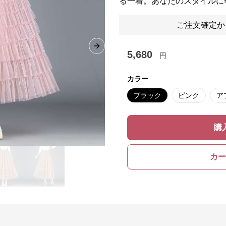
る一着。あなたのスタイルに
ご注文確定か
Next slide
5,680
円
カラー
ブラック
ピンク
ア
購
カー