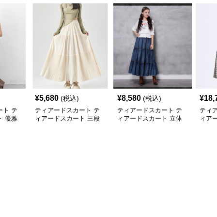
¥
5,680
¥
8,580
¥
18,
(税込)
(税込)
ト テ
ティアードスカート テ
ティアードスカート テ
ティ
 優雅
ィアードスカート 三段
ィアードスカート 立体
ィア
レアロ
プリーツロングティアー
感のある段重ねロングス
アー
ドスカート
カート
ムチ
ート