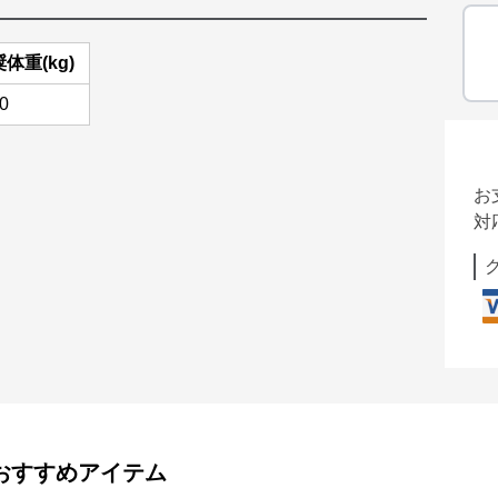
体重(kg)
0
お
対
おすすめアイテム