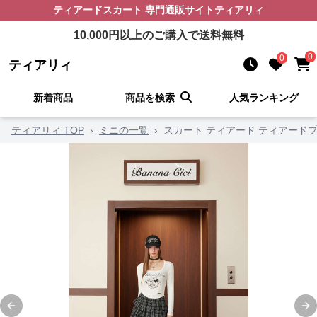
ティアードスカート
専門通販サイト
ティアリィ
10,000
円以上のご購入で送料無料
0
0
ティアリィ
新着商品
商品を検索
人気ランキング
ティアリィ TOP
›
ミニの一覧
›
スカート ティアード ティアード
Previous slide
Ne