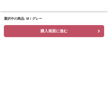
選択中の商品: M / グレー
選択中の商品: M / グレー
購入画面に進む
購入画面に進む
ティアリィ
について
会社概要