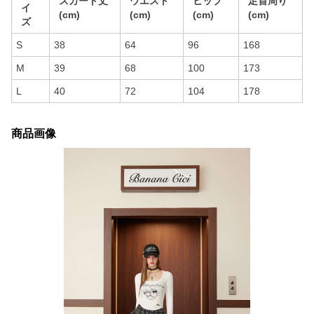
スカート丈
ウエスト
ヒップ
足首周り
イ
(cm)
(cm)
(cm)
(cm)
ズ
S
38
64
96
168
M
39
68
100
173
L
40
72
104
178
商品画像