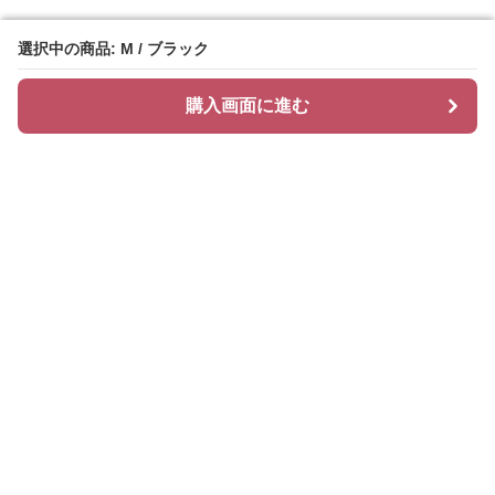
選択中の商品: M / ブラック
選択中の商品: M / ブラック
購入画面に進む
購入画面に進む
ティアリィ
について
会社概要