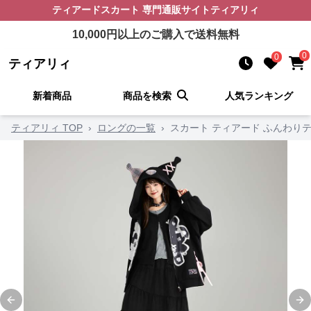
ティアードスカート
専門通販サイト
ティアリィ
10,000
円以上のご購入で送料無料
0
0
ティアリィ
新着商品
商品を検索
人気ランキング
ティアリィ TOP
›
ロングの一覧
›
スカート ティアード ふんわり
Previous slide
Ne