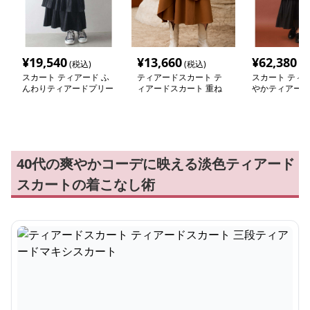
¥
19,540
¥
13,660
¥
62,380
(税込)
(税込)
(税
スカート ティアード ふ
ティアードスカート テ
スカート ティア
んわりティアードプリー
ィアードスカート 重ね
やかティアード
ツロングスカート
風デザイン ティアード
ロングスカート
ロングスカート
40代の爽やかコーデに映える淡色ティアード
スカートの着こなし術