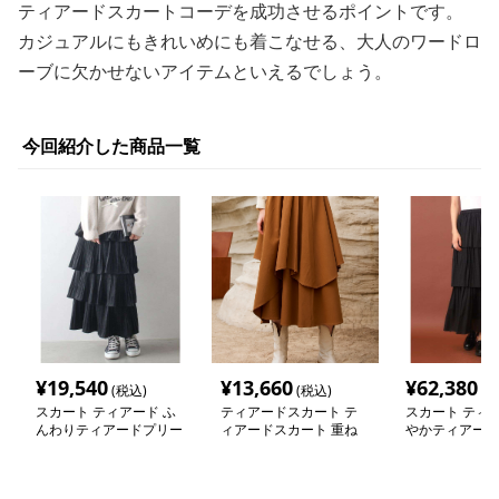
ティアードスカートコーデを成功させるポイントです。
カジュアルにもきれいめにも着こなせる、大人のワードロ
ーブに欠かせないアイテムといえるでしょう。
今回紹介した商品一覧
¥
19,540
¥
13,660
¥
62,380
(税込)
(税込)
(税
スカート ティアード ふ
ティアードスカート テ
スカート ティア
んわりティアードプリー
ィアードスカート 重ね
やかティアード
ツロングスカート
風デザイン ティアード
ロングスカート
ロングスカート