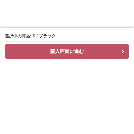
選択中の商品: S / ブラック
選択中の商品: S / ブラック
購入画面に進む
購入画面に進む
ティアリィ
について