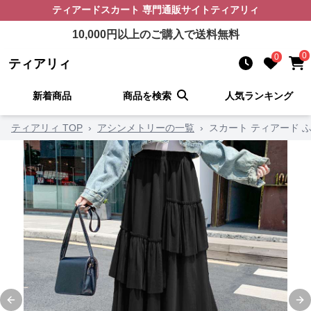
ティアードスカート
専門通販サイト
ティアリィ
10,000
円以上のご購入で送料無料
0
0
ティアリィ
新着商品
商品を検索
人気ランキング
ティアリィ TOP
›
アシンメトリーの一覧
›
スカート ティアード 
Previous slide
Ne