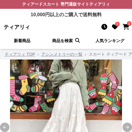
ティアードスカート
専門通販サイト
ティアリィ
10,000
円以上のご購入で送料無料
0
0
ティアリィ
新着商品
商品を検索
人気ランキング
ティアリィ TOP
›
アシンメトリーの一覧
›
スカート ティアード 
Previous slide
Ne