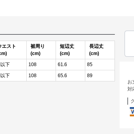
ウエスト
裾周り
短辺丈
長辺丈
cm)
(cm)
(cm)
(cm)
6以下
108
61.6
85
0以下
108
65.6
89
お
対