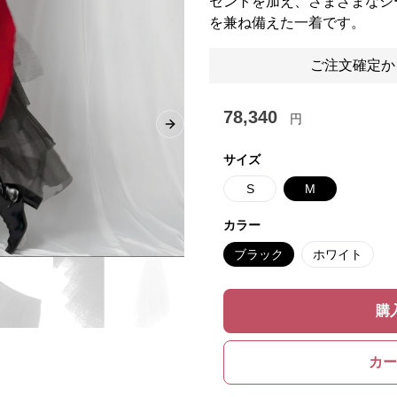
セントを加え、さまざまなシ
を兼ね備えた一着です。
ご注文確定か
78,340
円
Next slide
サイズ
S
M
カラー
ブラック
ホワイト
購
カー