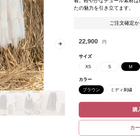
着。軽やかなチュール素材は
たの魅力を引き立てます。
ご注文確定か
22,900
円
Next slide
サイズ
XS
S
M
カラー
ブラウン
ミディ刺繍
購
カー