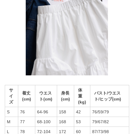
サ
体
着丈
ウエス
身長
バスト/ウエス
イ
重
(cm)
ト(cm)
(cm)
ト/ヒップ(cm)
ズ
(kg)
S
76
64-96
158
42
76/59/79
M
77
68-100
168
53
79/67/82
L
78
72-104
172
60
87/73/98