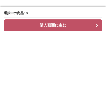
選択中の商品: S
選択中の商品: S
購入画面に進む
購入画面に進む
ティアリィ
について
会社概要