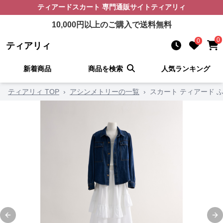
ティアードスカート
専門通販サイト
ティアリィ
10,000
円以上のご購入で送料無料
0
0
ティアリィ
新着商品
商品を検索
人気ランキング
ティアリィ TOP
›
アシンメトリーの一覧
›
スカート ティアード 
Previous slide
Ne