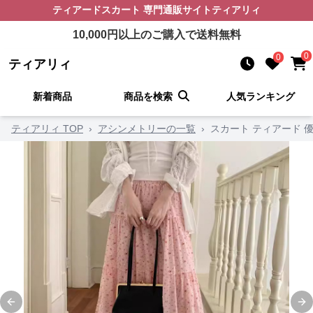
ティアードスカート
専門通販サイト
ティアリィ
10,000
円以上のご購入で送料無料
0
0
ティアリィ
新着商品
商品を検索
人気ランキング
ティアリィ TOP
›
アシンメトリーの一覧
›
スカート ティアード 
Previous slide
Ne