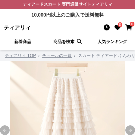
ティアードスカート
専門通販サイト
ティアリィ
10,000
円以上のご購入で送料無料
0
0
ティアリィ
新着商品
商品を検索
人気ランキング
ティアリィ TOP
›
チュールの一覧
›
スカート ティアード ふんわ
Previous slide
Ne