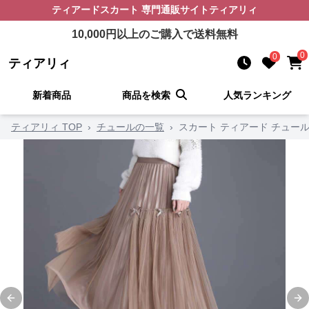
ティアードスカート
専門通販サイト
ティアリィ
10,000
円以上のご購入で送料無料
0
0
ティアリィ
新着商品
商品を検索
人気ランキング
ティアリィ TOP
›
チュールの一覧
›
スカート ティアード チュー
Previous slide
Ne