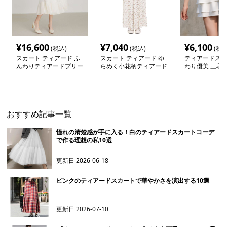
¥
16,600
¥
7,040
¥
6,100
(税込)
(税込)
(税込
スカート ティアード ふ
スカート ティアード ゆ
ティアードスカ
んわりティアードプリー
らめく小花柄ティアード
わり優美 三段
ツスカート
ロングスカート
ドフレアミニス
おすすめ記事一覧
憧れの清楚感が手に入る！白のティアードスカートコーデ
で作る理想の私10選
更新日
2026-06-18
ピンクのティアードスカートで華やかさを演出する10選
更新日
2026-07-10