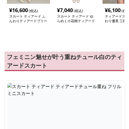
¥
16,600
¥
7,040
¥
6,100
(税込)
(税込)
(税込
スカート ティアード ふ
スカート ティアード ゆ
ティアードスカ
んわりティアードプリー
らめく小花柄ティアード
わり優美 三段
ツスカート
ロングスカート
ドフレアミニス
フェミニン魅せが叶う重ねチュール白のティ
アードスカート