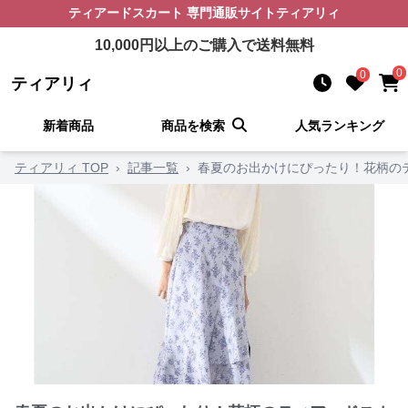
ティアードスカート
専門通販サイト
ティアリィ
10,000
円以上のご購入で送料無料
0
0
ティアリィ
新着商品
商品を検索
人気ランキング
ティアリィ TOP
›
記事一覧
›
春夏のお出かけにぴったり！花柄の