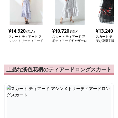
¥
14,920
¥
10,720
¥
13,240
(税込)
(税込)
(税
スカート ティアード ア
スカート ティアード 花
スカート ティア
シンメトリーティアード
柄ティアードギャザーロ
美な薔薇刺繍 
ロングスカート
ングスカート
ドフリルスカー
上品な淡色花柄のティアードロングスカート