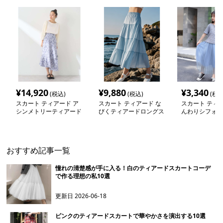
¥
14,920
¥
9,880
¥
3,340
(税込)
(税込)
(税込
スカート ティアード ア
スカート ティアード な
スカート ティア
シンメトリーティアード
びくティアードロングス
んわりシフォン
ロングスカート
カート
スカート
おすすめ記事一覧
憧れの清楚感が手に入る！白のティアードスカートコーデ
で作る理想の私10選
更新日
2026-06-18
ピンクのティアードスカートで華やかさを演出する10選