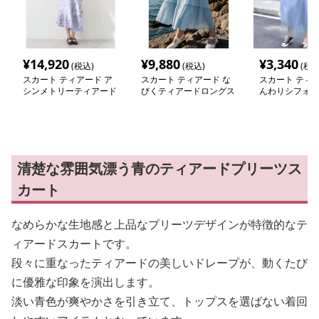
¥
14,920
¥
9,880
¥
3,340
(税込)
(税込)
(税込
スカート ティアード ア
スカート ティアード な
スカート ティア
シンメトリーティアード
びくティアードロングス
んわりシフォン
ロングスカート
カート
スカート
清楚な雰囲気漂う青のティアードプリーツス
カート
なめらかな生地感と上品なプリーツデザインが特徴的なテ
ィアードスカートです。
段々に重なったティアードの美しいドレープが、動くたび
に優雅な印象を演出します。
淡い青色が爽やかさを引き立て、トップスを選ばない着回